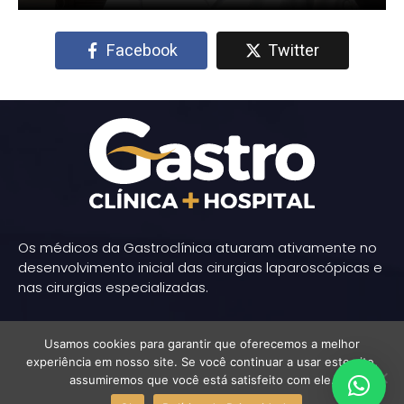
Facebook
Twitter
Os médicos da Gastroclínica atuaram ativamente no
desenvolvimento inicial das cirurgias laparoscópicas e
nas cirurgias especializadas.
Política de Privacidade
Usamos cookies para garantir que oferecemos a melhor
Informativo da LGPD
experiência em nosso site. Se você continuar a usar este site,
assumiremos que você está satisfeito com ele.
Pesquisa de satisfação