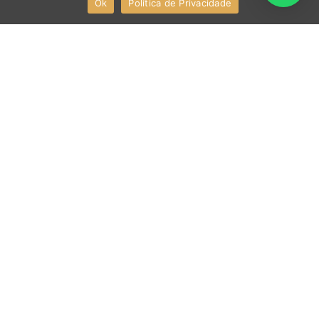
Canal de Denúncias
Ok
Política de Privacidade
CONTATO
43 3372-0055
43 3372-0055